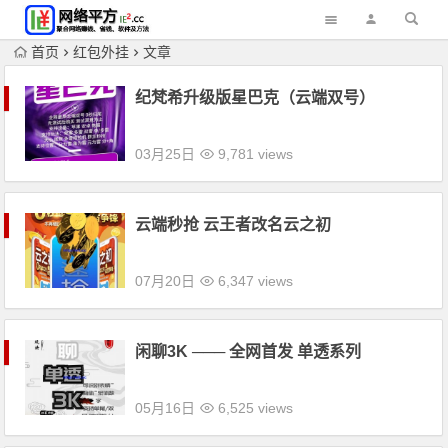
首页
红包外挂
文章
纪梵希升级版星巴克（云端双号）
03月25日
9,781 views
云端秒抢 云王者改名云之初
07月20日
6,347 views
闲聊3K ─── 全网首发 单透系列
05月16日
6,525 views