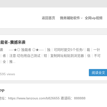
返回首页
微商辅助软件
全网vip视频
独裁者–震撼来袭
袭 ----★◎ 独裁者 ◎★----┊独┊可同时提交5个任务/┊裁┊一针
/┊者┊注意:切勿用自己测试┊短┊复制网址粘贴到浏览器┊信┊不可
全┊推...
阅读全文
595 views
PP
https://www.lanzous.com/b826655 邀请码：888888