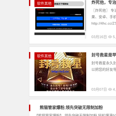
炸死他，专
软件其他
〖炸死他〗 专
果、安卓、手机
http://4hc.cc/ZS
03月16日
5,
封号救星是
软件其他
封号救星️永久
以把您的好友导
03月07日
4,
熊猫管家爆粉,领先突破无限制加粉
软
【熊猫管家爆粉】 领先突破无限制加粉 轻松爆满5000
件