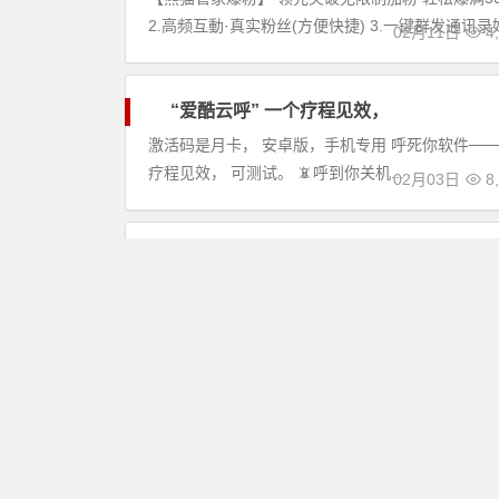
2.高频互動·真实粉丝(方便快捷) 3.一键群发通讯录好友
其
02月11日
4,
他
“爱酷云呼” 一个疗程见效，
软
激活码是月卡， 安卓版，手机专用 呼死你软件───✦
件
疗程见效， 可测试。 📵呼到你关机...
其
02月03日
8,
他
蓝盾闪电版3.
软件其他
┈┈┈┈┈┈┈
手（突然进群限
放） 4.影视搜索
01月13日
5,
小视频制作
软件其他