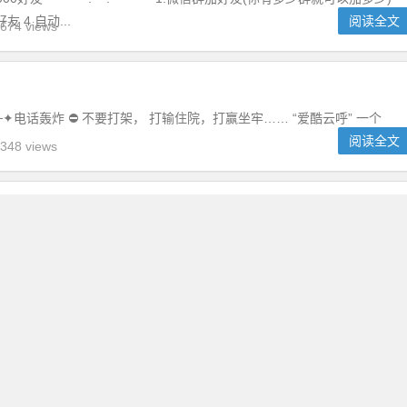
 4.自动...
阅读全文
674 views
电话轰炸 ⛔️ 不要打架， 打输住院，打赢坐牢…… “爱酷云呼” 一个
阅读全文
348 views
0s
┈ 蓝盾闪电版 ┈┈┈┈┈┈┈┈ 每日必​推【蓝盾闪电版】 1. 换群助
制） 2.微信群采集（自动识别进群） 3.在线点歌（全网独家在线播
（VIP视频抢先...
阅读全文
174 views
神器