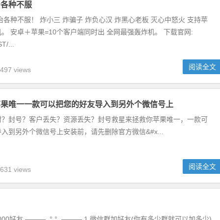
治各种不服
治各种不服！ 炸小三 炸骗子 炸负心汉 炸黑心老板 灭心中怒火 支持苹
。 安卓＋苹果=10个客户端同时出 全网最强轰炸机。 下载官网:
T/...
阅读全文
497 views
苹果唯一一款可以把您的好友导入到另外个微信号上
封？封号？️客户丢失？资源丢失？️封号救星来拯救你苹果唯一，一款可
入到另外个微信号上️安装前，请先删除官方微信&#x...
阅读全文
631 views
好友 ——— .° °. ——— 1.微信群加好友(你有多少群就可以加多少)