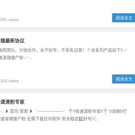
阅读全文
291 views
云端最新协议
微商团队，大咖合作，永不封号，不丢失记录！ ‼️ 全系列产品如下‼️ ✅
清理僵尸粉 ✅...
阅读全文
164 views
极速清粉专家
─╮ ❥ 菜鸟 管家 ❥ ╰────────╯ ༒࿈极速清粉专家࿈༒ 0误删0打
速清理僵尸粉 无需下载任何软件 安全稳定0️⃣封号...