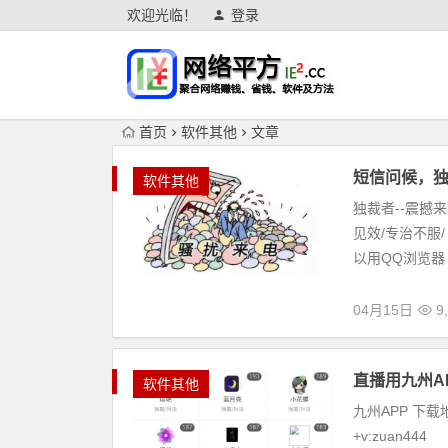
欢迎光临！
登录
首页
软件其他
文章
短信问候，
软件其他
独裁者--震撼来
见效/专治不服
以用QQ浏览器┊
04月15日
9,
直播用九州A
软件其他
九州APP 下载地址：
+v:zuan444