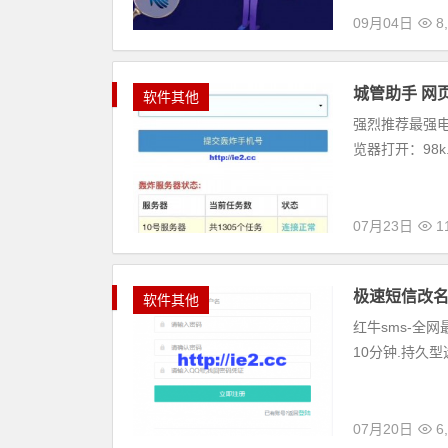
09月04日
8,
城管助手 网
软件其他
强烈推荐最强电
览器打开：98k.
07月23日
11
极速短信改名
软件其他
红牛sms-全网
10分钟.持久型选择
07月20日
6,