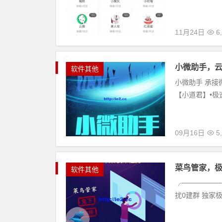
11月24日
6,
小微助手，
软件其他
小微助手 承接
【小道君】•极速
09月16日
5,
菜鸟管家，
软件其他
╭───────
扰0建群 独家极