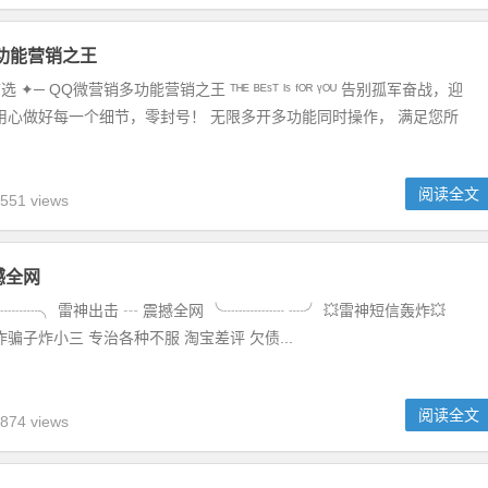
功能营销之王
 ✦─ QQ微营销多功能营销之王 ᵀᴴᴱ ᴮᴱˢᵀ ᴵˢ ᶠᴼᴿ ᵞᴼᵁ 告别孤军奋战，迎
用心做好每一个细节，零封号！ 无限多开多功能同时操作， 满足您所
.
阅读全文
551 views
撼全网
┈┈╮ 雷神出击 ┄ 震撼全网 ╰┈┈┈┈ ┈╯ 💥雷神短信轰炸💥
炸骗子炸小三 专治各种不服 淘宝差评 欠债...
阅读全文
874 views