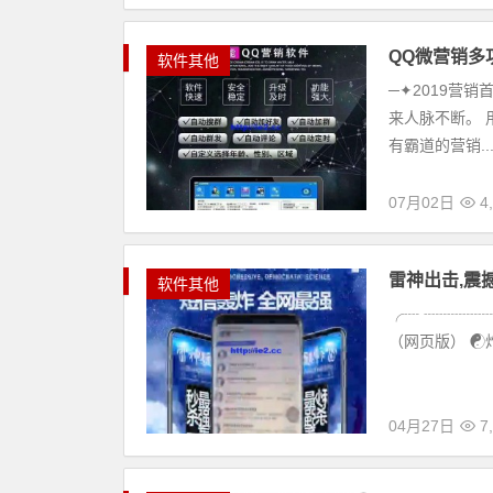
QQ微营销多
软件其他
─✦2019营销首选
来人脉不断。 
有霸道的营销..
07月02日
4,
雷神出击,震
软件其他
╭┈ ┈┈┈┈┈
（网页版） ☯️
04月27日
7,