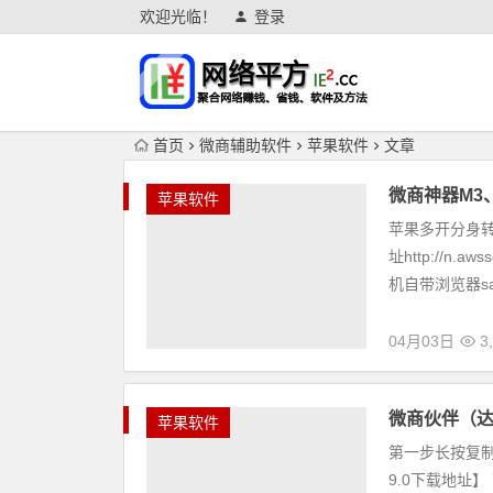
欢迎光临！
登录
首页
微商辅助软件
苹果软件
文章
微商神器M3
苹果软件
苹果多开分身转
址http://
机自带浏览器safa
04月03日
3,
微商伙伴（达
苹果软件
第一步长按复
9.0下载地址】 下载地