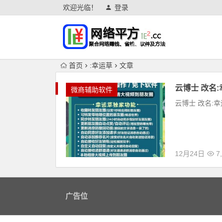
欢迎光临！
登录
首页
:幸运草
文章
云博士 改名
微商辅助软件
云博士 改名:幸运
12月24日
7,
广告位