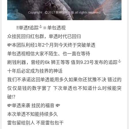
‼️单透❗️
追踪
🔆单包透视
众挂民回归红包群，单透时代已回归
💸本团队利经1年2个月到今天终于突破单透
单包透视相信大家不陌生、也一直在等待
刷钱利器，曾经的6k 狮王等等 值到9.23号发布的
追踪
十年后必定成为挂界的神话
我们不承诺这回单透能用多久如果你还犹豫不决 错过的
仅仅是钱的数字罢了 下次单透也不知道什么时候能突
破⁉️
💸单透来袭 挂民的福音 💸
本次单透不知能持续多久
雷包留给别人 不是雷包包干