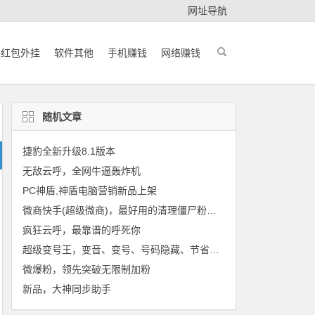
网址导航
红包外挂
软件其他
手机赚钱
网络赚钱
随机文章
捷豹全新升级8.1版本
无敌云呼，全网牛逼轰炸机
PC神盾,神盾电脑营销新品上架
微商快手(超级微商)，最好用的清理僵尸粉的软件
疯狂云呼，最靠谱的呼死你
超级变号王，变音、变号、号码隐藏、节省话费
微爆粉，领先突破无限制加粉
新品，大神同步助手