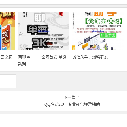
名云之初
闲聊3K ─── 全网首发 单透
城信助手，爆粉群发
系列
下一篇
QQ脉动2.0，专业转包埋雷辅助