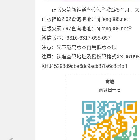
正版火箭新
神道
转包
-稳定5个月，
正版神道2.02查询地址：hj.feng888.net
正版火箭5.97查询地址：
hj.feng888.net
微信版本：6316-6317-655-657
注意：先下载高版本再用低版本顶
注意：认准查码地址及授权码格式XSD61f98321b6
XHJ45293d9dbe6dc9acb87fa6c8c4bff
商城
商城扫一扫