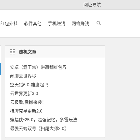
网址导航
红包外挂
软件其他
手机赚钱
网络赚钱
随机文章
安卓（霸王雷）带赢翻红包界
闲聊云世界秒
空天猎6.0-雄鹰起飞
云世界更新3.0
云极致,震撼来袭！
棋牌克星更新2.0
蝙蝠侠•25.0，超强记忆，多雷玩法
最强云端双号〖扫尾大师2.0〗