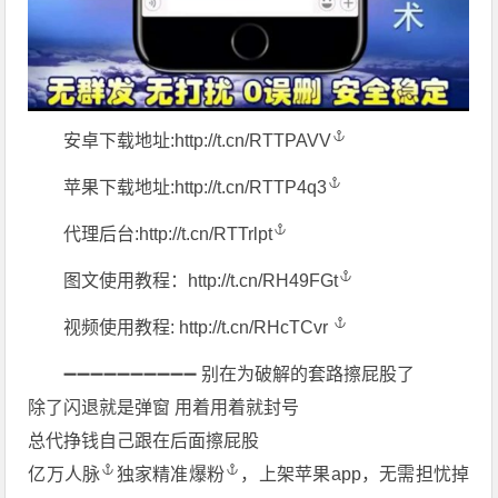
安卓下载地址:
http://t.cn/RTTPAVV
苹果下载地址:
http://t.cn/RTTP4q3
代理后台:
http://t.cn/RTTrlpt
图文使用教程：
http://t.cn/RH49FGt
视频使用教程:
http://t.cn/RHcTCvr ️
➖➖➖➖➖➖​➖➖➖➖ 别在为破解的套路擦屁股了
除了闪退就是弹窗 用着用着就封号
总代挣钱自己跟在后​面擦屁股
亿万人脉
独家精准
爆粉
，上架苹果app，无需担忧掉