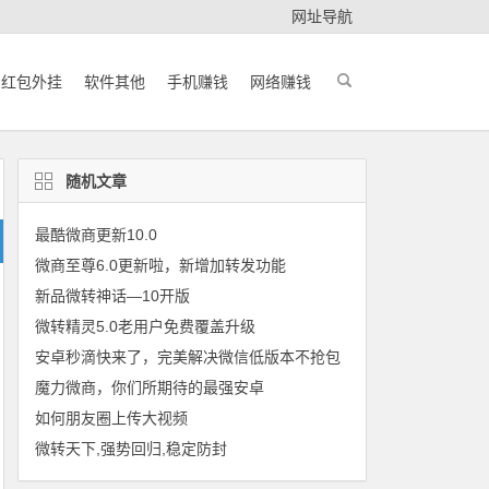
网址导航
红包外挂
软件其他
手机赚钱
网络赚钱
随机文章
最酷微商更新10.0
微商至尊6.0更新啦，新增加转发功能
新品微转神话—10开版
微转精灵5.0老用户免费覆盖升级
安卓秒滴快来了，完美解决微信低版本不抢包
魔力微商，你们所期待的最强安卓
如何朋友圈上传大视频
微转天下,强势回归,稳定防封