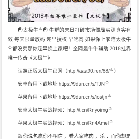
☯️
太极牛
☯️ 牛群的末日打破市场僵局实测真实有
效 每天限量放码 趁早授权 早吃肉 如果你上家连
太极牛
都没卖那你趁早换上家吧！全网最牛牛辅助 2018挂界
唯一传奇《太极牛》
认准正版太极牛官网（
http://aaa90.ren/88/
）
安卓备用下载地址
https://9dun.cn/s/TJN
苹果备用下载地址
https://9dun.cn/s/iostjn
安卓太极牛实战视频：
http://t.cn/Rnyoimg
苹果太极牛实战视频：
http://t.cn/Rn4Amel
跟你说包赢你不相信 ，看人家吃肉 ，杀 ，而你却是