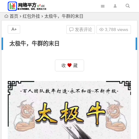
首页
红包外挂
太极牛，牛群的末日
A+
发表评论
3,788 views
太极牛，牛群的末日
收
藏