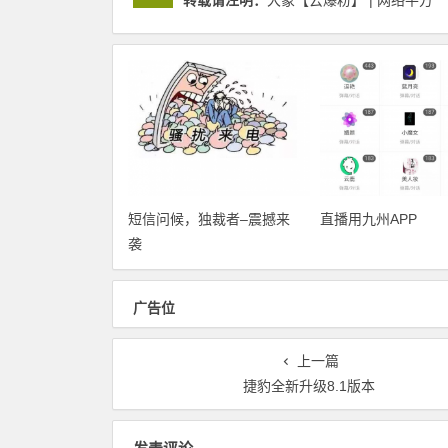
转载请注明：
大象【云爆粉】 | 网络平方
短信问候，独裁者–震撼来
直播用九州APP
袭
广告位
上一篇
捷豹全新升级8.1版本