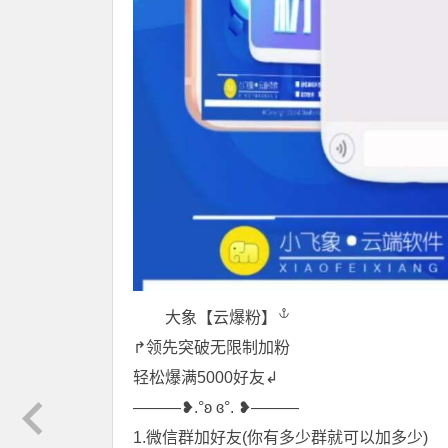
大象【云爆粉】
↱领先突破无限制加粉
轻松爆满5000好友↲
———❥.°ʚ ɞ°. ❥———
1.微信群加好友(你有多少群就可以加多少)