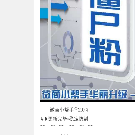
微商小帮手
2.0↴
↳❥更新完毕•稳定防封
﹋﹊﹋﹊﹋﹊﹋﹊﹋﹊﹋