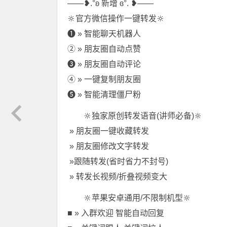
——❥.°ʚ 新增 ɞ°. ❥——
🔆官方微信操作一键转发🔆
❶ » 智能聊天机器人
② » 朋友圈自动点赞
❸ » 朋友圈自动评论
④ » 一键复制朋友圈
❺ » 智能清理僵尸粉
🔆独家原创转发语音(讲师必备)🔆
︎ » 朋友圈一键收藏转发
︎ » 朋友圈修改文字转发
︎ »跟随转发(省时省力不封号)
︎ » 转发长视频/折叠视频变大
🔆苹果安卓通用/不限制机型🔆
■ » 入群欢迎 智能自动回复