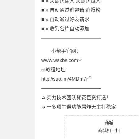
■ » 关键词踢人 关键词拉人
■ » 自动通过群邀请 群爆粉
■ » 自动通过好友请求
■ » 收到名片自动添加
————————————
小帮手官网：
www.wsxbs.com
✅教程地址:
http://suo.im/4MDm7r
————————————
➭ 实力技术团队耗费巨资打造！
➭ 十多项牛逼功能屌炸天主打稳定
商城
商城扫一扫