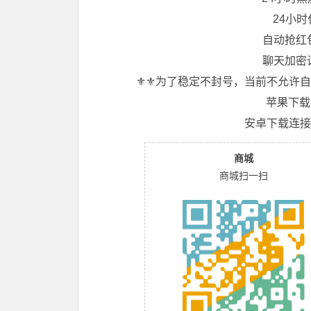
24小
自动抢红
聊天加密
⚜️⚜️为了稳定不封号，当前不允
苹果下载
安卓下载连接
商城
商城扫一扫