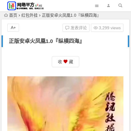
首页
红包外挂
正版安卓火凤凰1.0『纵横四海』
A+
发表评论
3,299 views
正版安卓火凤凰1.0『纵横四海』
收
藏