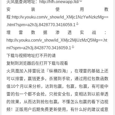
火凤凰查询地址：
http://hfh.onewapp.ltd/
安装使用教
程:
http://v.youku.com/v_show/id_XMjc1NzYwNzkzMg==
.html?spm=a2h3j.8428770.3416059.1
埋雷数据渗透实战：
http://v.youku.com/v_show/id_XMjc2MjUzMzQ5Mg==.ht
ml?spm=a2h3j.8428770.3416059.1
下载与视频地址打不开的请
复制到浏览器后在打开下载与观看
火凤凰加入排雷玩法『纵横四海』，在埋雷的基础上还
可以排雷，赢钱更多，杀猪到手软，通过用红包数函数
值10个月以来分析，达到包赢，包赢，包赢，有可能中
雷的包一个都不会抢，只抢安全包，变相达到以前单透
的效果，从而达到抢包包赢。不懂怎么包赢的看下边视
频！正版用户后期免费更新使用，有什么好的建议或意