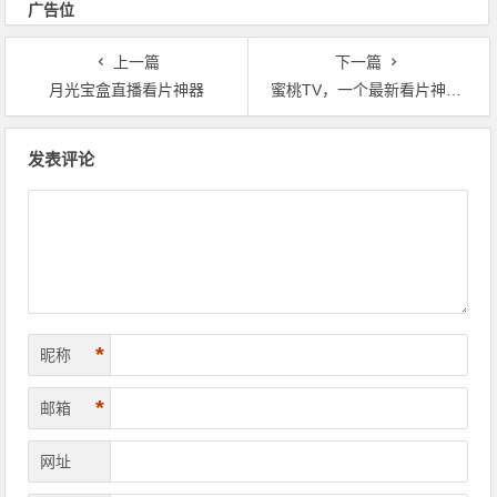
广告位
上一篇
下一篇
月光宝盒直播看片神器
蜜桃TV，一个最新看片神器老司机请上车
文章导航
发表评论
*
昵称
*
邮箱
网址