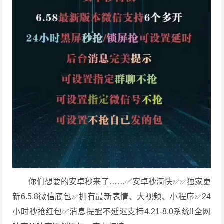
你们想要的安卓秒来了……✅安卓秒滴快✅✅独家更
新6.5.8微信底包✅拥有最新​表情、大视频、小程序✅24
小时秒抢红包✅消息提醒不延迟支持4.21-8.0系统‼️全网