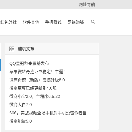
网址导航
红包外挂
软件其他
手机赚钱
网络赚钱
随机文章
QQ皇冠秒◆震撼发布
苹果微转奇迹证书稳定！牛逼！
微商奇迹（新版）震撼升级8.0
微商至尊已经更新到4.0啦
微商小宝2.0，主程序6.5.22
微商大白7.0
666，实战视频全场手机对手机没雷作者当场砸手机
微商能量5.0