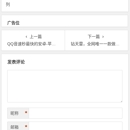
列
广告位
上一篇
下一篇
QQ音速秒最快的安卓-苹果Q秒
钻天雷，全网唯一一款做到入侵TX红包数据的埋雷软件
文章导航
发表评论
*
昵称
*
邮箱