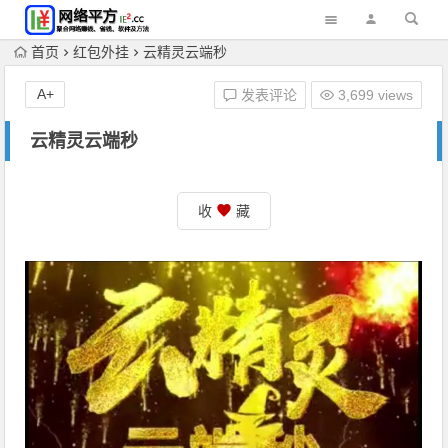
首页
红包外挂
️云精灵️云端秒
A+
发表评论
3,699 views
️云精灵️云端秒
收
藏