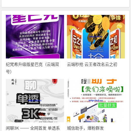
纪梵希升级版星巴克（云端双
云端秒抢 云王者改名云之初
号）
闲聊3K ─── 全网首发 单透系
城信助手，爆粉群发