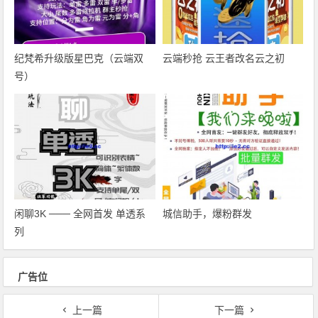
纪梵希升级版星巴克（云端双
云端秒抢 云王者改名云之初
号）
闲聊3K ─── 全网首发 单透系
城信助手，爆粉群发
列
广告位
上一篇
下一篇