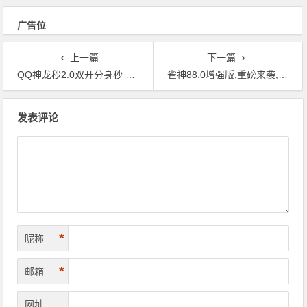
广告位
上一篇
下一篇
QQ神龙秒2.0双开分身秒 语音播报防封版
雀神88.0增强版,重磅来袭,大数据截取包赢
文章导航
发表评论
*
昵称
*
邮箱
网址