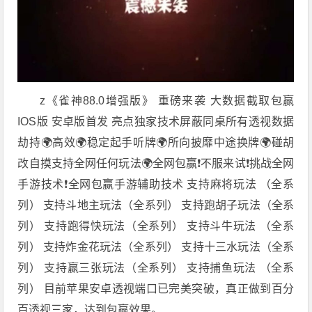
z《雀神88.0增强版》 重磅来袭 大数据截取包赢
IOS版 安卓版首发 亮点独家技术屏蔽同桌所有透视数据
劫持🌍高效🌍稳定起手听牌🌍所向披靡中途换牌🌍碰胡
改自摸支持全网任何玩法🌍全网包赢❗不服来试❗挑战全网
手游技术❗全网包赢手游辅助技术 支持麻将玩法 （全系
列） 支持斗地主玩法（全系列） 支持跑胡子玩法（全系
列） 支持跑得快玩法（全系列） 支持斗牛玩法 （全系
列） 支持炸金花玩法（全系列） 支持十三水玩法（全系
列） 支持赢三张玩法（全系列） 支持捕鱼玩法 （全系
列） 目前苹果安卓透视端口已完美突破，真正做到百分
百透视三家，达到包赢效果。