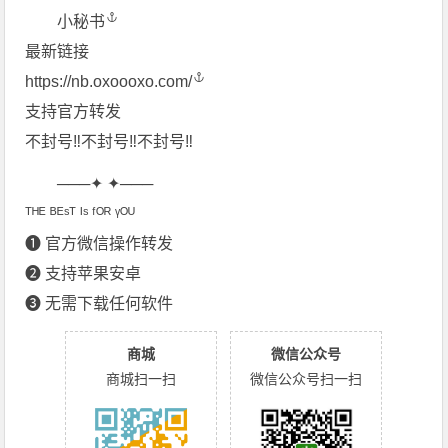
小秘书
最新链接
https://nb.oxoooxo.com/
支持官方转发
不封号‼不封号‼不封号‼
───✦ ✦───
ᵀᴴᴱ ᴮᴱˢᵀ ᴵˢ ᶠᴼᴿ ᵞᴼᵁ
➊ 官方微信操作转发
➋ 支持︎苹果︎安卓︎
➌ 无需下载任何软件
商城
微信公众号
商城扫一扫
微信公众号扫一扫