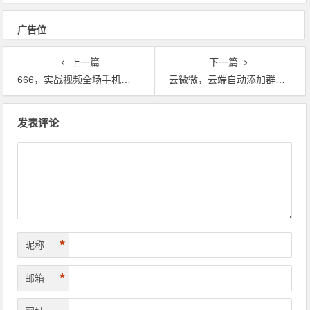
广告位
上一篇
下一篇
666，实战视频全场手机对手机没雷作者当场砸手机
云微微，云端自动添加群好友
文章导航
发表评论
*
昵称
*
邮箱