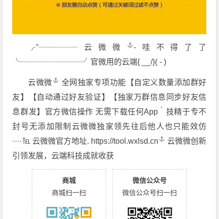
╭°┈┈┈┈┈
云微微
-哇不得了了
╰┈┈┈┈┈┈┈┈╯官微用的云端{ __/}( - )
云微微
全网独家专项功能【自定义数量添加群好
友】【自动通过好友验证】【独家万群信息同步好友信
息群发】官方微信操作 无需下载任何App‵技精于专不
封号无添加限制云微微独家领先往后他人也只能效仿
····℡ 云微微官方地址.
https://tool.wxlsd.cn
云微微创新
引领发展，云端科技成就收获
商城
微信公众号
商城扫一扫
微信公众号扫一扫